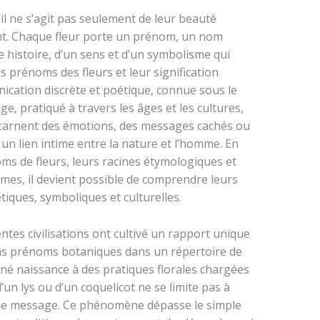
il ne s’agit pas seulement de leur beauté
nt. Chaque fleur porte un prénom, un nom
histoire, d’un sens et d’un symbolisme qui
 prénoms des fleurs et leur signification
cation discrète et poétique, connue sous le
e, pratiqué à travers les âges et les cultures,
ncarnent des émotions, des messages cachés ou
i un lien intime entre la nature et l’homme. En
oms de fleurs, leurs racines étymologiques et
mes, il devient possible de comprendre leurs
tiques, symboliques et culturelles.
rentes civilisations ont cultivé un rapport unique
ains prénoms botaniques dans un répertoire de
nné naissance à des pratiques florales chargées
’un lys ou d’un coquelicot ne se limite pas à
able message. Ce phénomène dépasse le simple