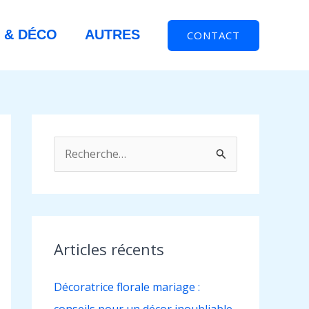
 & DÉCO
AUTRES
CONTACT
R
e
c
h
e
Articles récents
r
Décoratrice florale mariage :
c