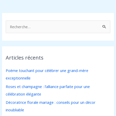
R
e
c
h
Articles récents
e
r
Poème touchant pour célébrer une grand-mère
c
exceptionnelle
h
Roses et champagne : l’alliance parfaite pour une
e
célébration élégante
r
Décoratrice florale mariage : conseils pour un décor
inoubliable
: