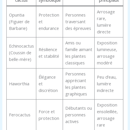
cactus
symbolique
principaux
Arrosage
Opuntia
Protection
Personnes
rare,
(Figuier de
et
traversant
lumière
Barbarie)
endurance
des épreuves
directe
Amis ou
Exposition
Echinocactus
Résilience
famille aimant
lumineuse,
(Coussin de
et stabilité
les plantes
arrosage
belle-mère)
classiques
modéré
Personnes
Élégance
Peu d’eau,
appréciant
Haworthia
et
lumière
les plantes
discrétion
indirecte
graphiques
Exposition
Débutants ou
Force et
ensoleillée,
Ferocactus
personnes
protection
arrosage
actives
rare