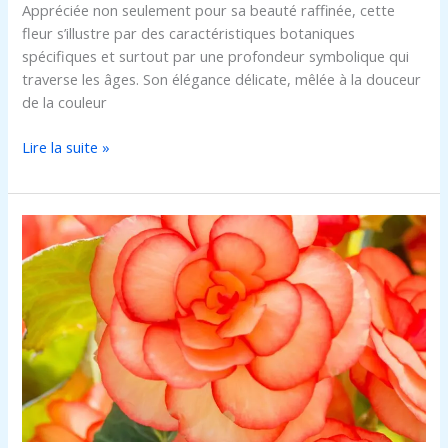
Appréciée non seulement pour sa beauté raffinée, cette
fleur s’illustre par des caractéristiques botaniques
spécifiques et surtout par une profondeur symbolique qui
traverse les âges. Son élégance délicate, mêlée à la douceur
de la couleur
Lire la suite »
Tout
savoir
sur
les
différentes
sortes
de
bégonias
et
leurs