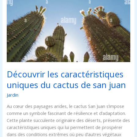
les
caractéristiques
uniques
du
cactus
de
san
juan
Découvrir les caractéristiques
uniques du cactus de san juan
Jardin
Au cœur des paysages arides, le cactus San Juan s’impose
comme un symbole fascinant de résilience et d’adaptation.
Cette plante succulente originaire des déserts, présente des
caractéristiques uniques qui lui permettent de prospérer
dans des conditions extrêmes où peu d’autres végétaux