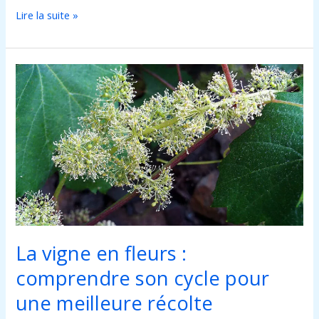
Lire la suite »
La
vigne
en
fleurs
:
comprendre
son
cycle
pour
une
meilleure
La vigne en fleurs :
récolte
comprendre son cycle pour
une meilleure récolte