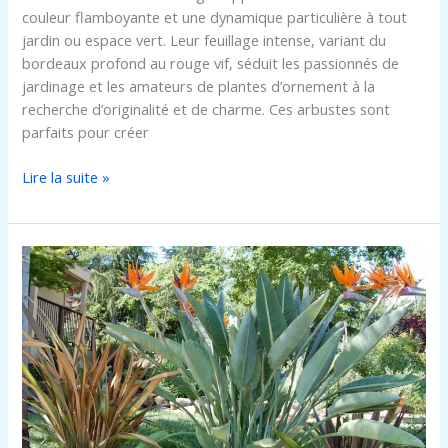
couleur flamboyante et une dynamique particulière à tout
jardin ou espace vert. Leur feuillage intense, variant du
bordeaux profond au rouge vif, séduit les passionnés de
jardinage et les amateurs de plantes d’ornement à la
recherche d’originalité et de charme. Ces arbustes sont
parfaits pour créer
Lire la suite »
Plante
oiseau
du
paradis
intérieur
:
conseils
pour
bien