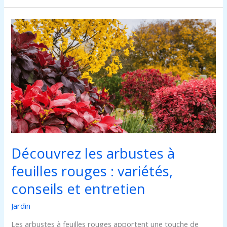
Découvrez
les
arbustes
à
feuilles
rouges
:
variétés,
conseils
et
entretien
Découvrez les arbustes à
feuilles rouges : variétés,
conseils et entretien
Jardin
Les arbustes à feuilles rouges apportent une touche de