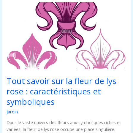
Tout
savoir
sur
la
fleur
de
lys
rose
:
caractéristiques
et
Tout savoir sur la fleur de lys
symboliques
rose : caractéristiques et
symboliques
Jardin
Dans le vaste univers des fleurs aux symboliques riches et
variées, la fleur de lys rose occupe une place singulière.