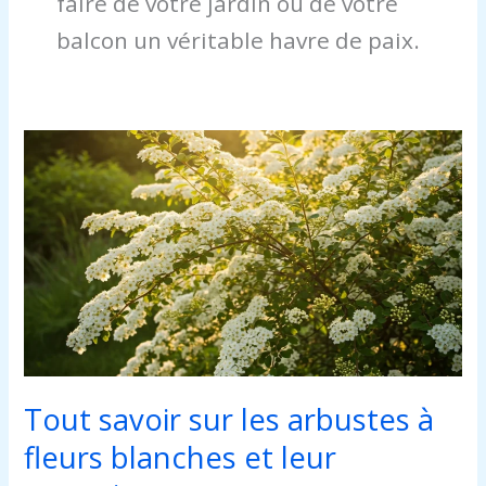
faire de votre jardin ou de votre
balcon un véritable havre de paix.
Tout
savoir
sur
les
arbustes
à
fleurs
blanches
et
leur
entretien
Tout savoir sur les arbustes à
fleurs blanches et leur