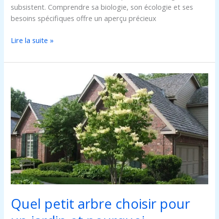
subsistent. Comprendre sa biologie, son écologie et ses
besoins spécifiques offre un aperçu précieux
Lire la suite »
Quel
petit
arbre
choisir
pour
un
jardin
et
pourquoi
Quel petit arbre choisir pour