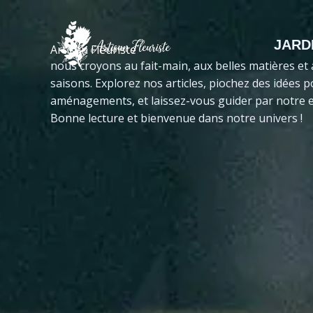
Aller
au
contenu
JARD
Artisan Fleuriste
nous croyons au fait-main, aux belles matières et
saisons. Explorez nos articles, piochez des idées 
aménagements, et laissez-vous guider par notre ex
Bonne lecture et bienvenue dans notre univers !