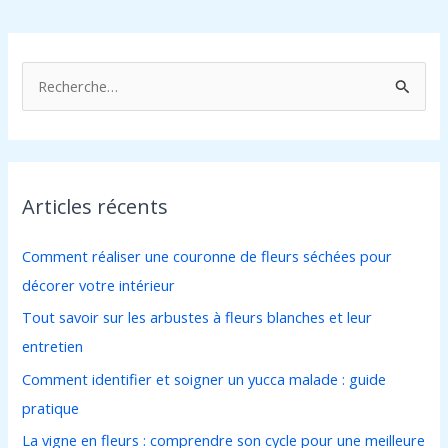
R
e
c
h
Articles récents
e
r
Comment réaliser une couronne de fleurs séchées pour
c
décorer votre intérieur
h
Tout savoir sur les arbustes à fleurs blanches et leur
e
entretien
r
Comment identifier et soigner un yucca malade : guide
pratique
:
La vigne en fleurs : comprendre son cycle pour une meilleure