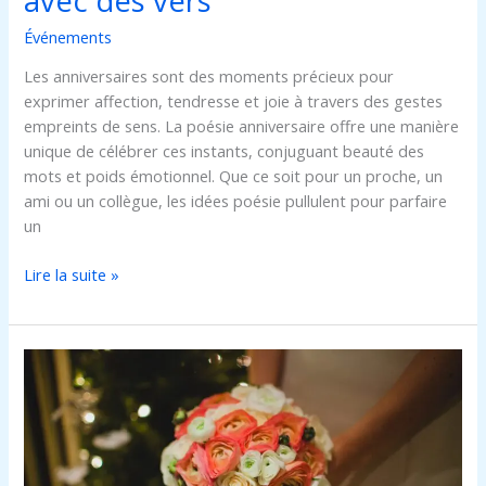
avec des vers
Événements
Les anniversaires sont des moments précieux pour
exprimer affection, tendresse et joie à travers des gestes
empreints de sens. La poésie anniversaire offre une manière
unique de célébrer ces instants, conjuguant beauté des
mots et poids émotionnel. Que ce soit pour un proche, un
ami ou un collègue, les idées poésie pullulent pour parfaire
un
Lire la suite »
Comment
choisir
le
bouquet
de
fleurs