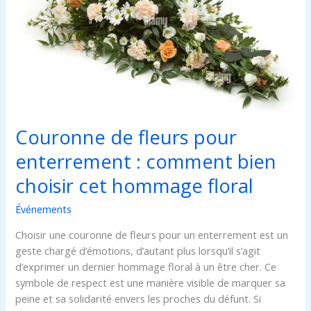
pour
enterrement
:
comment
bien
choisir
cet
hommage
Couronne de fleurs pour
floral
enterrement : comment bien
choisir cet hommage floral
Événements
Choisir une couronne de fleurs pour un enterrement est un
geste chargé d’émotions, d’autant plus lorsqu’il s’agit
d’exprimer un dernier hommage floral à un être cher. Ce
symbole de respect est une manière visible de marquer sa
peine et sa solidarité envers les proches du défunt. Si