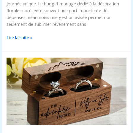
journée unique. Le budget mariage dédié à la décoration
mariage
florale représente souvent une part importante des
réussi
dépenses, néanmoins une gestion avisée permet non
seulement de sublimer l’événement sans
Lire la suite »
Boîte
alliance
mariage
:
comment
choisir
le
modèle
parfait
pour
votre