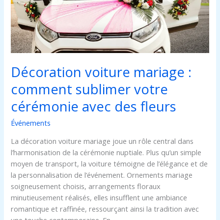
sublimer
votre
cérémonie
avec
des
fleurs
Décoration voiture mariage :
comment sublimer votre
cérémonie avec des fleurs
Événements
La décoration voiture mariage joue un rôle central dans
l’harmonisation de la cérémonie nuptiale. Plus qu’un simple
moyen de transport, la voiture témoigne de l’élégance et de
la personnalisation de l’événement. Ornements mariage
soigneusement choisis, arrangements floraux
minutieusement réalisés, elles insufflent une ambiance
romantique et raffinée, ressourçant ainsi la tradition avec
une touche contemporaine. En