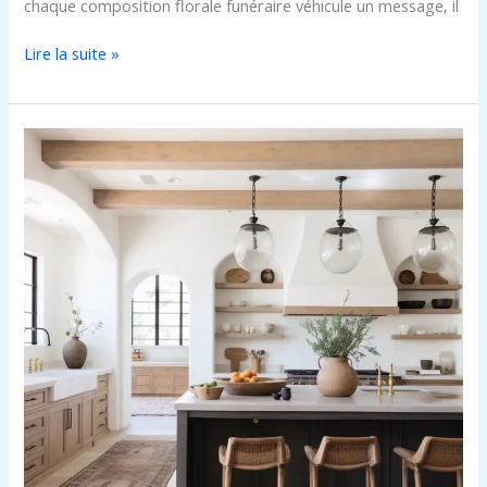
chaque composition florale funéraire véhicule un message, il
Lire la suite »
Bouquet
de
mariée
blanc
et
bleu
:
idées
élégantes
pour
un
mariage
harmonieux