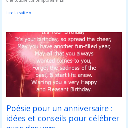
Lire la suite »
Poésie
pour
un
anniversaire
:
idées
et
conseils
pour
célébrer
avec
Poésie pour un anniversaire :
des
vers
idées et conseils pour célébrer