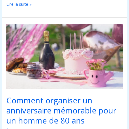
Lire la suite »
Comment
organiser
un
anniversaire
mémorable
pour
un
homme
de
80
ans
Comment organiser un
anniversaire mémorable pour
un homme de 80 ans