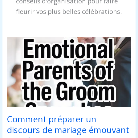
conseils d’organisation pour faire
fleurir vos plus belles célébrations.
Comment
préparer
un
discours
de
mariage
émouvant
pour
les
parents
Comment préparer un
discours de mariage émouvant