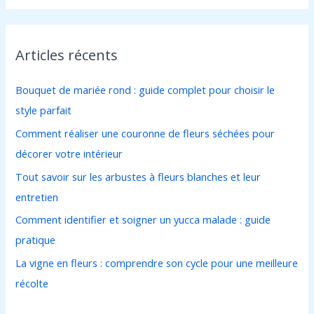
c
h
Articles récents
e
r
Bouquet de mariée rond : guide complet pour choisir le
c
style parfait
h
Comment réaliser une couronne de fleurs séchées pour
e
décorer votre intérieur
r
Tout savoir sur les arbustes à fleurs blanches et leur
entretien
:
Comment identifier et soigner un yucca malade : guide
pratique
La vigne en fleurs : comprendre son cycle pour une meilleure
récolte