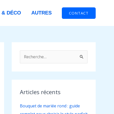
 & DÉCO
AUTRES
CONTACT
R
e
c
h
e
Articles récents
r
Bouquet de mariée rond : guide
c