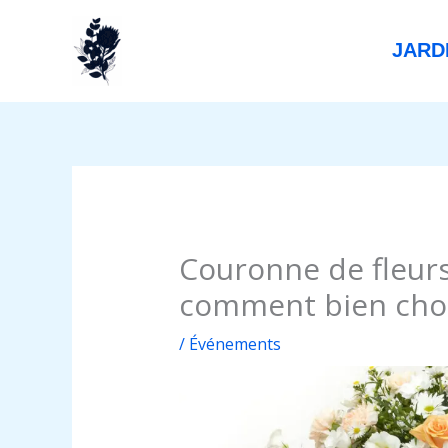
Aller
au
JARD
contenu
Couronne de fleur
comment bien choi
/
Événements