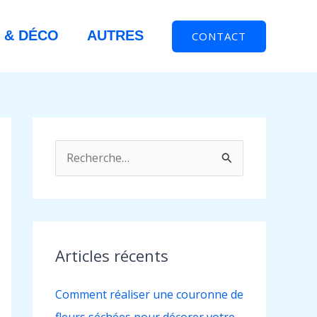
 & DÉCO
AUTRES
CONTACT
R
e
c
h
e
Articles récents
r
Comment réaliser une couronne de
c