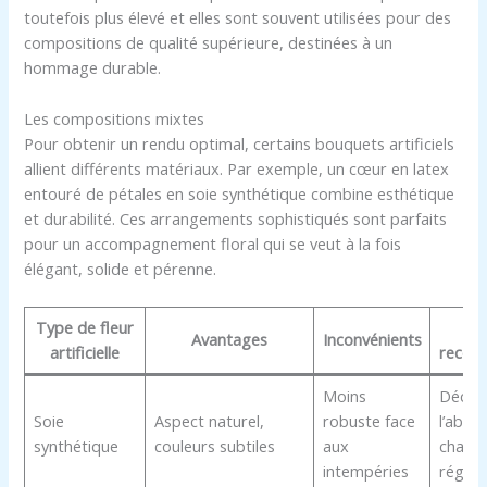
toutefois plus élevé et elles sont souvent utilisées pour des
compositions de qualité supérieure, destinées à un
hommage durable.
Les compositions mixtes
Pour obtenir un rendu optimal, certains bouquets artificiels
allient différents matériaux. Par exemple, un cœur en latex
entouré de pétales en soie synthétique combine esthétique
et durabilité. Ces arrangements sophistiqués sont parfaits
pour un accompagnement floral qui se veut à la fois
élégant, solide et pérenne.
Type de fleur
Us
Avantages
Inconvénients
artificielle
reco
Moins
Décora
Soie
Aspect naturel,
robuste face
l’abri 
synthétique
couleurs subtiles
aux
chang
intempéries
réguli