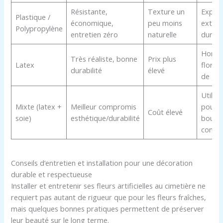
Résistante,
Texture un
Exposi
Plastique /
économique,
peu moins
extéri
Polypropylène
entretien zéro
naturelle
durabl
Homm
Très réaliste, bonne
Prix plus
Latex
floral 
durabilité
élevé
de g
Utilisa
Mixte (latex +
Meilleur compromis
pour
Coût élevé
soie)
esthétique/durabilité
bouqu
compl
Conseils d’entretien et installation pour une décoration
durable et respectueuse
Installer et entretenir ses fleurs artificielles au cimetière ne
requiert pas autant de rigueur que pour les fleurs fraîches,
mais quelques bonnes pratiques permettent de préserver
leur beauté sur le long terme.