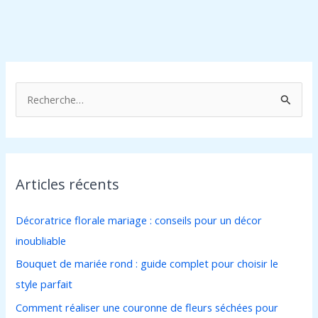
R
e
c
h
Articles récents
e
r
Décoratrice florale mariage : conseils pour un décor
c
inoubliable
h
Bouquet de mariée rond : guide complet pour choisir le
e
style parfait
r
Comment réaliser une couronne de fleurs séchées pour