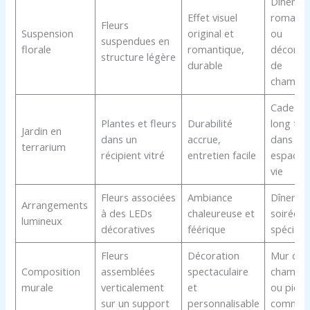
Dîner
Effet visuel
romanti
Fleurs
Suspension
original et
ou
suspendues en
florale
romantique,
décorat
structure légère
durable
de
chambr
Cadeau 
Plantes et fleurs
Durabilité
long te
Jardin en
dans un
accrue,
dans un
terrarium
récipient vitré
entretien facile
espace 
vie
Fleurs associées
Ambiance
Dîner ou
Arrangements
à des LEDs
chaleureuse et
soirée
lumineux
décoratives
féérique
spéciale
Fleurs
Décoration
Mur de l
Composition
assemblées
spectaculaire
chambr
murale
verticalement
et
ou pièce
sur un support
personnalisable
commun