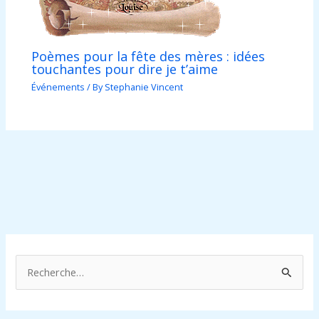
Poèmes pour la fête des mères : idées
touchantes pour dire je t’aime
Événements
/ By
Stephanie Vincent
R
e
c