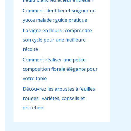
fleurs blanches et leur entretien
h
e
Comment identifier et soigner un
r
yucca malade : guide pratique
La vigne en fleurs : comprendre
:
son cycle pour une meilleure
récolte
Comment réaliser une petite
composition florale élégante pour
votre table
Découvrez les arbustes à feuilles
rouges : variétés, conseils et
entretien