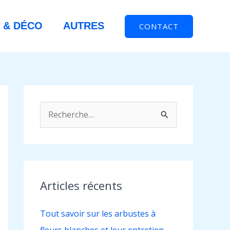
 & DÉCO
AUTRES
CONTACT
R
e
c
h
e
Articles récents
r
Tout savoir sur les arbustes à
c