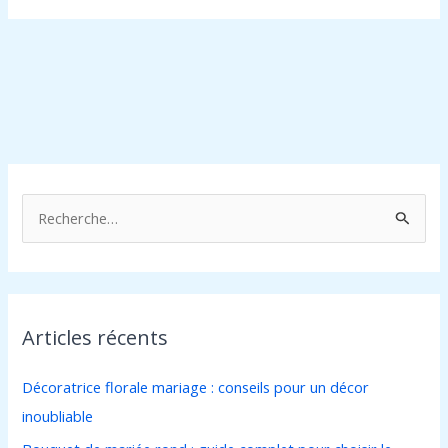
R
e
c
h
Articles récents
e
r
Décoratrice florale mariage : conseils pour un décor
c
inoubliable
h