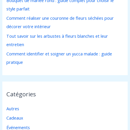
Bouquet de mariée rond : guide complet pour choisir le
e
style parfait
r
Comment réaliser une couronne de fleurs séchées pour
décorer votre intérieur
:
Tout savoir sur les arbustes à fleurs blanches et leur
entretien
Comment identifier et soigner un yucca malade : guide
pratique
Catégories
Autres
Cadeaux
Événements