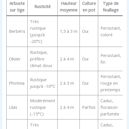
Arbuste
Hauteur
Culture
Type de
Rusticité
sur tige
moyenne
en pot
feuillage
Très
rustique
Persistant,
Berbéris
1,5 à 3 m
Oui
(jusqu’à
coloré
-20°C)
Rustique,
Persistant,
Olivier
préfère
2 à 4 m
Oui
fin
climat doux
Persistant,
Rustique
Photinia
2 à 3 m
Oui
rouge en
jusqu’à -10°C
printemps
Modérément
Caduc,
Lilas
rustique
2 à 4 m
Parfois
floraison
(-15°C)
parfumée
Très
Caduc,