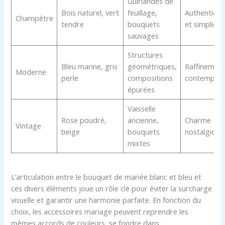
Guirlandes de
Bois naturel, vert
feuillage,
Authenticité
Champêtre
tendre
bouquets
et simplicité
sauvages
Structures
Bleu marine, gris
géométriques,
Raffinemen
Moderne
perle
compositions
contempora
épurées
Vaisselle
Rose poudré,
ancienne,
Charme
Vintage
beige
bouquets
nostalgique
mixtes
L’articulation entre le bouquet de mariée blanc et bleu et
ces divers éléments joue un rôle clé pour éviter la surcharge
visuelle et garantir une harmonie parfaite. En fonction du
choix, les accessoires mariage peuvent reprendre les
mêmes accords de couleurs, se fondre dans