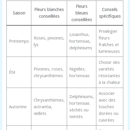
Fleurs
Fleurs blanches
Conseils
Saison
bleues
conseillées
spécifiques
conseillées
Privilégier
Lisianthus,
Roses, pivoines,
fleurs
Printemps
hortensias,
lys
fraîches et
delphiniums
lumineuses
Choisir des
Pivoines, roses,
Nigelles,
variétés
Été
chrysanthèmes
hortensias
résistantes
à la chaleur
Associer
Delphiniums,
Chrysanthèmes,
avec des
hortensias
Automne
astrantia,
touches
séchés ou
œillets
dorées ou
teintés
cuivrées