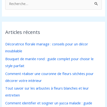
R
e
c
h
Articles récents
e
r
Décoratrice florale mariage : conseils pour un décor
c
inoubliable
h
Bouquet de mariée rond : guide complet pour choisir le
e
style parfait
r
Comment réaliser une couronne de fleurs séchées pour
décorer votre intérieur
:
Tout savoir sur les arbustes à fleurs blanches et leur
entretien
Comment identifier et soigner un yucca malade : guide