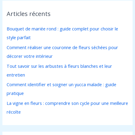
h
Articles récents
e
r
Bouquet de mariée rond : guide complet pour choisir le
c
style parfait
h
Comment réaliser une couronne de fleurs séchées pour
e
décorer votre intérieur
r
Tout savoir sur les arbustes à fleurs blanches et leur
entretien
:
Comment identifier et soigner un yucca malade : guide
pratique
La vigne en fleurs : comprendre son cycle pour une meilleure
récolte