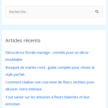
R
e
c
h
Articles récents
e
r
Décoratrice florale mariage : conseils pour un décor
c
inoubliable
h
Bouquet de mariée rond : guide complet pour choisir le
e
style parfait
r
Comment réaliser une couronne de fleurs séchées pour
décorer votre intérieur
:
Tout savoir sur les arbustes à fleurs blanches et leur
entretien