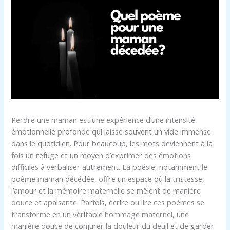
Perdre une maman est une expérience d’une intensité
émotionnelle profonde qui laisse souvent un vide immense
dans le quotidien. Pour beaucoup, les mots deviennent à la
fois un refuge et un moyen d’exprimer des émotions
difficiles à verbaliser autrement. La poésie, notamment le
poème maman décédée, offre un espace où la tristesse,
l’amour et la mémoire maternelle se mêlent de manière
douce et apaisante. Parfois, écrire ou lire ces poèmes se
transforme en un véritable hommage maternel, une
manière douce de conjurer la douleur du deuil et de garder