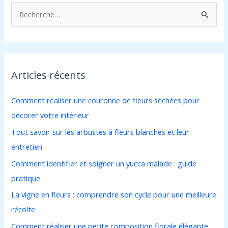
R
e
c
h
Articles récents
e
r
Comment réaliser une couronne de fleurs séchées pour
c
décorer votre intérieur
h
Tout savoir sur les arbustes à fleurs blanches et leur
e
entretien
r
Comment identifier et soigner un yucca malade : guide
pratique
:
La vigne en fleurs : comprendre son cycle pour une meilleure
récolte
Comment réaliser une petite composition florale élégante