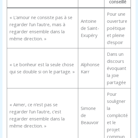
conseillé
Pour une
« L’amour ne consiste pas à se
Antoine
ouverture
regarder l’un l’autre, mais à
de Saint-
poétique
regarder ensemble dans la
Exupéry
et pleine
même direction. »
d’espoir
Dans un
discours
« Le bonheur est la seule chose
Alphonse
évoquant
qui se double si on le partage. »
Karr
la joie
partagée
Pour
souligner
« Aimer, ce n’est pas se
Simone
la
regarder l’un l’autre, c’est
de
complicité
regarder ensemble dans la
Beauvoir
et le
même direction. »
projet
commun