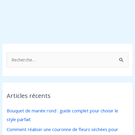
R
e
c
h
Articles récents
e
r
Bouquet de mariée rond : guide complet pour choisir le
c
style parfait
h
Comment réaliser une couronne de fleurs séchées pour
e