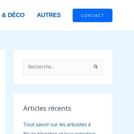
 & DÉCO
AUTRES
CONTACT
R
e
c
h
e
Articles récents
r
Tout savoir sur les arbustes à
c