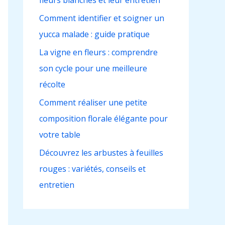
fleurs blanches et leur entretien
h
e
Comment identifier et soigner un
r
yucca malade : guide pratique
La vigne en fleurs : comprendre
:
son cycle pour une meilleure
récolte
Comment réaliser une petite
composition florale élégante pour
votre table
Découvrez les arbustes à feuilles
rouges : variétés, conseils et
entretien