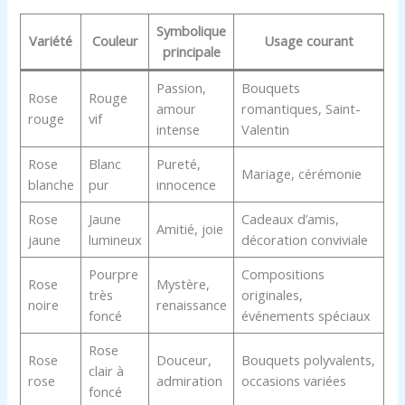
Symbolique
Variété
Couleur
Usage courant
principale
Passion,
Bouquets
Rose
Rouge
amour
romantiques, Saint-
rouge
vif
intense
Valentin
Rose
Blanc
Pureté,
Mariage, cérémonie
blanche
pur
innocence
Rose
Jaune
Cadeaux d’amis,
Amitié, joie
jaune
lumineux
décoration conviviale
Pourpre
Compositions
Rose
Mystère,
très
originales,
noire
renaissance
foncé
événements spéciaux
Rose
Rose
Douceur,
Bouquets polyvalents,
clair à
rose
admiration
occasions variées
foncé