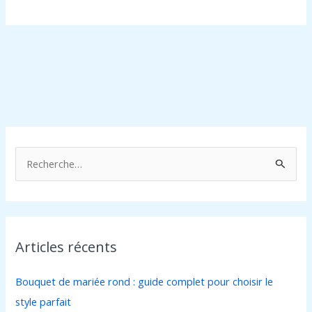
R
e
c
h
Articles récents
e
r
Bouquet de mariée rond : guide complet pour choisir le
c
style parfait
h