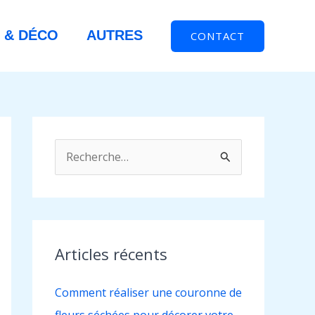
 & DÉCO
AUTRES
CONTACT
R
e
c
h
e
Articles récents
r
Comment réaliser une couronne de
c