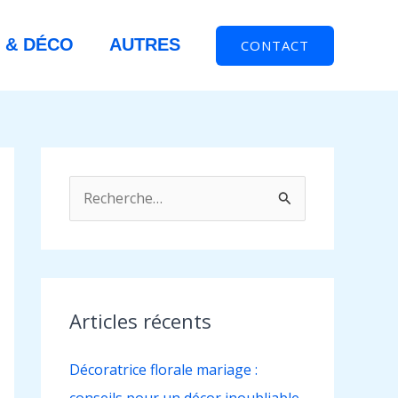
 & DÉCO
AUTRES
CONTACT
R
e
c
h
e
Articles récents
r
Décoratrice florale mariage :
c