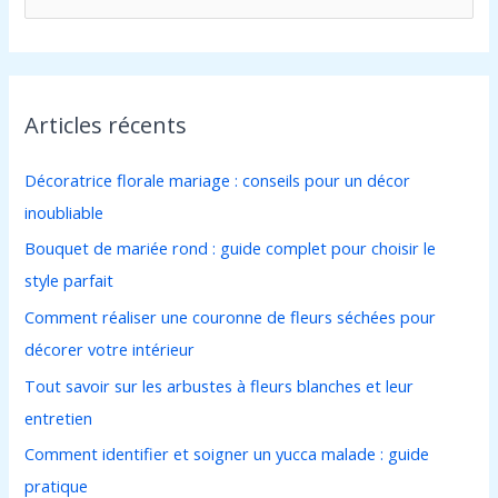
e
c
h
Articles récents
e
r
Décoratrice florale mariage : conseils pour un décor
c
inoubliable
h
Bouquet de mariée rond : guide complet pour choisir le
e
style parfait
r
Comment réaliser une couronne de fleurs séchées pour
décorer votre intérieur
:
Tout savoir sur les arbustes à fleurs blanches et leur
entretien
Comment identifier et soigner un yucca malade : guide
pratique