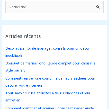
R
e
c
h
Articles récents
e
r
Décoratrice florale mariage : conseils pour un décor
c
inoubliable
h
Bouquet de mariée rond : guide complet pour choisir le
e
style parfait
r
Comment réaliser une couronne de fleurs séchées pour
décorer votre intérieur
:
Tout savoir sur les arbustes à fleurs blanches et leur
entretien
Comment identifier et soigner un yucca malade : guide